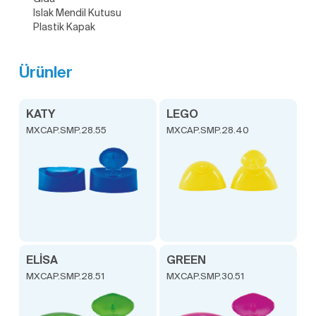
Islak Mendil Kutusu
Plastik Kapak
Ürünler
KATY
LEGO
MXCAP.SMP.28.55
MXCAP.SMP.28.40
ELİSA
GREEN
MXCAP.SMP.28.51
MXCAP.SMP.30.51