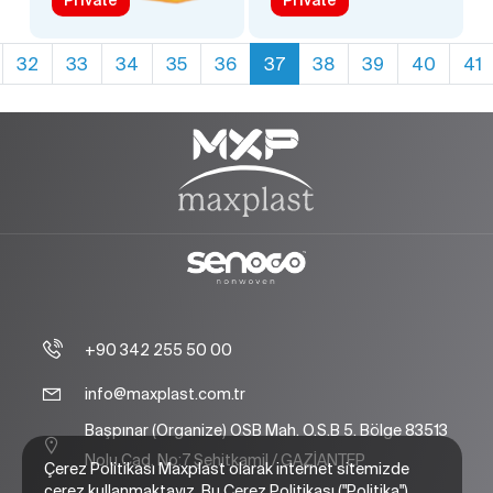
32
33
34
35
36
37
38
39
40
41
+90 342 255 50 00
info@maxplast.com.tr
Başpınar (Organize) OSB Mah. O.S.B 5. Bölge 83513
Nolu Cad. No:7 Şehitkamil / GAZİANTEP
Çerez Politikası Maxplast olarak internet sitemizde
çerez kullanmaktayız. Bu Çerez Politikası ("Politika")