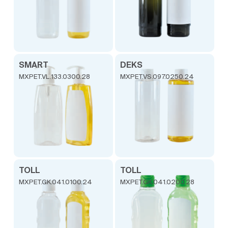
SMART
DEKS
MXPET.VL.133.0300.28
MXPET.VS.097.0250.24
TOLL
TOLL
MXPET.GK.041.0100.24
MXPET.GK.041.0200.28