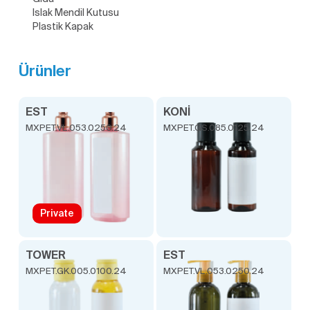
Islak Mendil Kutusu
Plastik Kapak
Ürünler
EST
KONİ
MXPET.VL.053.0250.24
MXPET.GS.085.0125.24
Private
TOWER
EST
MXPET.GK.005.0100.24
MXPET.VL.053.0250.24