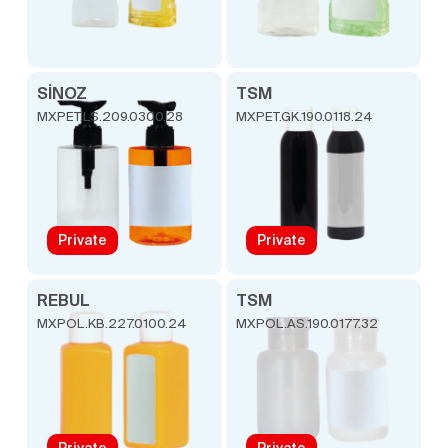
SİNOZ
TSM
MXPET.LS.209.0300.28
MXPET.GK.190.0118.24
Private
Private
REBUL
TSM
MXPOL.KB.227.0100.24
MXPOL.AS.190.0177.32
Private
Private