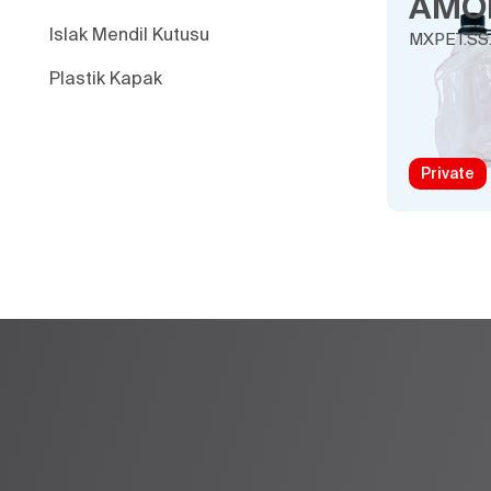
AMO
Islak Mendil Kutusu
MXPET.SS
Plastik Kapak
Private