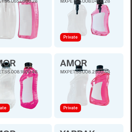
T.SS.065.0500.28
MXPET.SS.008.0400.28
Private
MOR
AMOR
T.SS.008.1800.48
MXPET.SS.008.2500.48
vate
Private