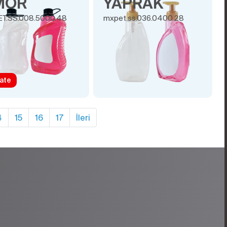
MOR
YAPRAK
T.SS.008.5000.48
mxpet.ss.036.0400.28
vate
4
15
16
17
İleri