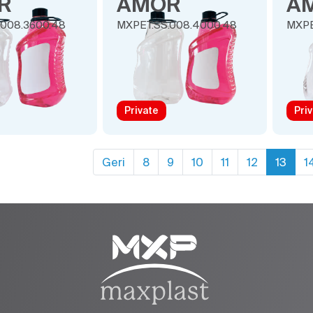
R
AMOR
A
.008.3600.48
MXPET.SS.008.4000.48
MXPE
Private
Pri
Geri
8
9
10
11
12
13
1