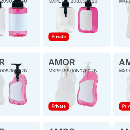
.209.0300.40
MXPET.SS.208.0500.28
MXPE
Private
R
AMOR
A
.008.0500.28
MXPET.SS.008.0750.28
MXPE
Private
Pri