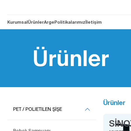
Kurumsal
Ürünler
Arge
Politikalarımız
İletişim
Ürünler
Ürünler
PET / POLIETILEN ŞİŞE
SİNO
Bebek Şampuanı