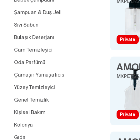
MXPET.KS
Şampuan & Duş Jeli
Sıvı Sabun
Bulaşık Deterjanı
Private
Cam Temizleyici
Oda Parfümü
AMO
Çamaşır Yumuşatıcısı
MXPET.SS
Yüzey Temizleyici
Genel Temizlik
Kişisel Bakım
Private
Kolonya
Gıda