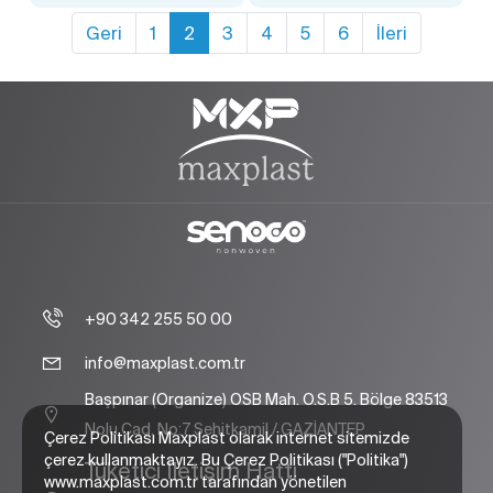
Geri
1
2
3
4
5
6
İleri
+90 342 255 50 00
info@maxplast.com.tr
Başpınar (Organize) OSB Mah. O.S.B 5. Bölge 83513
Nolu Cad. No:7 Şehitkamil / GAZİANTEP
Çerez Politikası Maxplast olarak internet sitemizde
çerez kullanmaktayız. Bu Çerez Politikası ("Politika")
Tüketici İletişim Hattı
www.maxplast.com.tr tarafından yönetilen